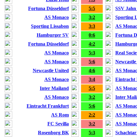
Fortuna Düsseldorf
5:5
SSV Jahn
AS Monaco
3:2
Sporting 
Sporting Lissabon
3:3
AS Mona
Hamburger SV
0:6
Fortuna D
Fortuna Düsseldorf
4:2
Hamburge
AS Monaco
5:3
Real Soci
AS Monaco
5:6
Newcastle
Newcastle United
4:6
AS Mona
AS Monaco
3:4
Eintracht
Inter Mailand
5:5
AS Mona
AS Monaco
3:2
Inter Mai
Eintracht Frankfurt
5:6
AS Mona
AS Rom
2:2
AS Mona
FC Sevilla
3:2
AS Mona
Rosenborg BK
5:3
Schachtar