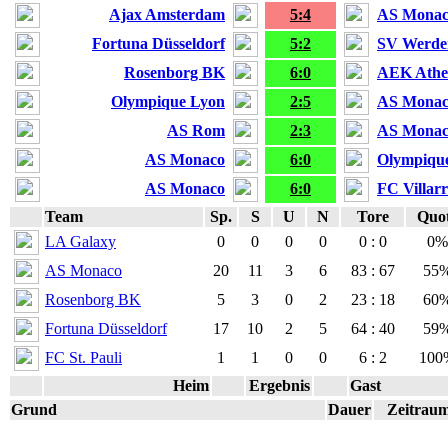
Ajax Amsterdam
5:4
AS Mona
Fortuna Düsseldorf
5:2
SV Werde
Rosenborg BK
6:0
AEK Ath
Olympique Lyon
2:5
AS Mona
AS Rom
2:3
AS Mona
AS Monaco
6:0
Olympique
AS Monaco
6:0
FC Villarr
Team
Sp.
S
U
N
Tore
Quo
LA Galaxy
0
0
0
0
0 : 0
0%
AS Monaco
20
11
3
6
83 : 67
55
Rosenborg BK
5
3
0
2
23 : 18
60
Fortuna Düsseldorf
17
10
2
5
64 : 40
59
FC St. Pauli
1
1
0
0
6 : 2
100
Heim
Ergebnis
Gast
Grund
Dauer
Zeitrau