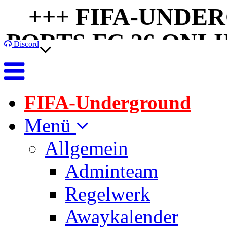
++ FIFA-UNDERGRO
TS FC 26 ONLINELI
Discord
UND X BOX SERI
FIFA-Underground
Menü
Allgemein
Adminteam
Regelwerk
Awaykalender