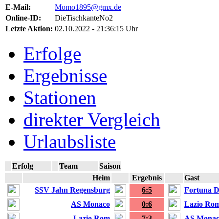
E-Mail:
Momo1895@gmx.de
Online-ID:
DieTischkanteNo2
Letzte Aktion:
02.10.2022 - 21:36:15 Uhr
Erfolge
Ergebnisse
Stationen
direkter Vergleich
Urlaubsliste
Erfolg
Team
Saison
Heim
Ergebnis
Gast
SSV Jahn Regensburg
6:5
Fortuna D
AS Monaco
0:6
Lazio Ro
Lazio Rom
7:3
AS Mona