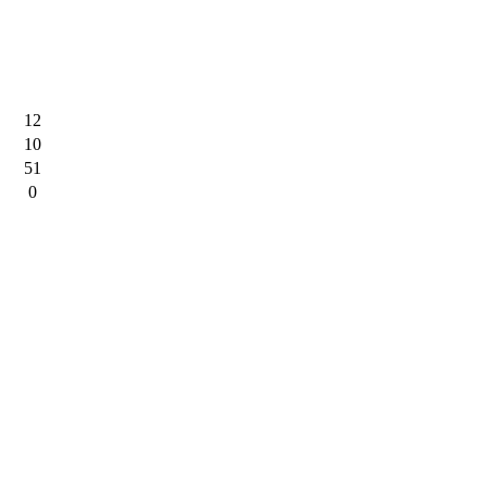
12
10
51
0