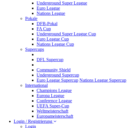
Underground Super League
Euro League
Nations League
Pokale
DFB-Pokal
FA Cup
Underground Super League Cup
Euro League Cup
Nations League Cup
Supercups
DFL Supercup
Community Shield
Underground Supercup
Euro League Supercup
Nations League Supercup
International
Champions League
Europa League
Conference League
UEFA Super-Cup
Weltmeisterschaft
Europameisterschaft
Login / Registrierung
Login