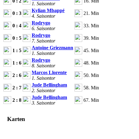
0 : 2
16. Min
1. Saisontor
Kylian Mbappé
0 : 3
21. Min
4. Saisontor
Rodrygo
0 : 4
33. Min
6. Saisontor
Rodrygo
0 : 5
39. Min
7. Saisontor
Antoine Griezmann
1 : 5
45. Min
1. Saisontor
Rodrygo
1 : 6
48. Min
8. Saisontor
Marcos Llorente
2 : 6
50. Min
1. Saisontor
Jude Bellingham
2 : 7
58. Min
2. Saisontor
Jude Bellingham
2 : 8
67. Min
3. Saisontor
Karten