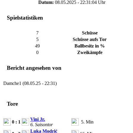
Datum:
08.05.2025 - 22:31:04 Uhr
Spielstatistiken
7
Schüsse
5
Schüsse aufs Tor
49
Ballbesitz in %
0
Zweikämpfe
Bericht angesehen von
Damche1 (08.05.25 - 22:31)
Tore
Vini Jr.
0 : 1
5. Min
6. Saisontor
Luka Modrić