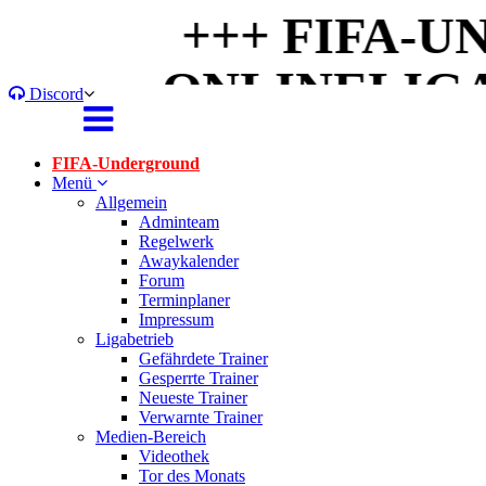
+++ FIFA-UNDERG
ONLINELIGA +++ P
Discord
FIFA-Underground
Menü
Allgemein
Adminteam
Regelwerk
Awaykalender
Forum
Terminplaner
Impressum
Ligabetrieb
Gefährdete Trainer
Gesperrte Trainer
Neueste Trainer
Verwarnte Trainer
Medien-Bereich
Videothek
Tor des Monats