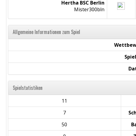
Hertha BSC Berlin
Mister300bln
Allgemeine Informationen zum Spiel
Wettbew
Spie
Da
Spielstatistiken
11
7
Sc
50
Ba