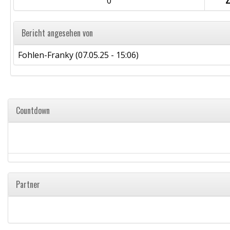
0
Bericht angesehen von
Fohlen-Franky (07.05.25 - 15:06)
Countdown
Partner