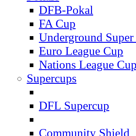
DFB-Pokal
FA Cup
Underground Super
Euro League Cup
Nations League Cu
Supercups
DFL Supercup
Community Shield