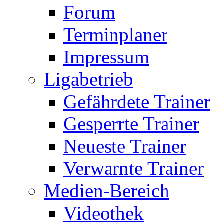
Forum
Terminplaner
Impressum
Ligabetrieb
Gefährdete Trainer
Gesperrte Trainer
Neueste Trainer
Verwarnte Trainer
Medien-Bereich
Videothek