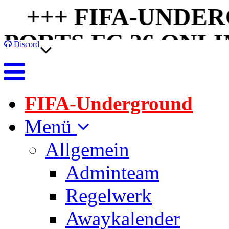
+ FIFA-UNDERGRO
S FC 26 ONLINELIG
Discord
UND X BOX SERI
FIFA-Underground
Menü
Allgemein
Adminteam
Regelwerk
Awaykalender