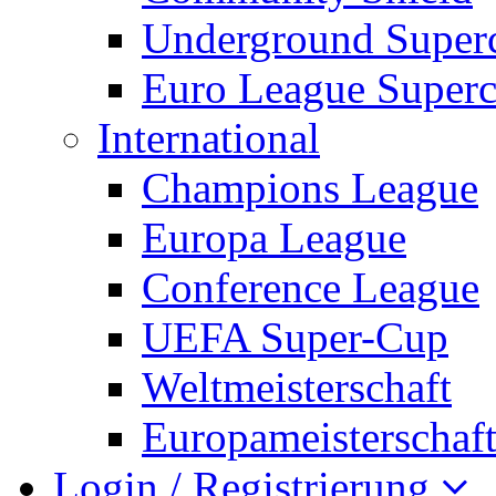
Underground Super
Euro League Super
International
Champions League
Europa League
Conference League
UEFA Super-Cup
Weltmeisterschaft
Europameisterschaf
Login / Registrierung